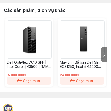
Các sản phẩm, dịch vụ khác
Dell OptiPlex 7010 SFF |
Máy tính để bàn Dell Slim
Intel Core i5-13500 | RAM
ECS1250, Intel i5-14400
8GB DDR5 | SSD Samsung
(20 MB cache, 10 Cores,
PM9C1a 256GB NVMe |
16 threads, up to 4.7 GHz),
15.000.000đ
24.100.000đ
Intel UHD Graphics 770
1x16GB DDR5 4800MT/s,
Chọn mua
Chọn mua
512GB SSD, Non DVD,
Chuột, Bàn phím, Win 11,
BH 12 tháng, DS-14400-16-
512G