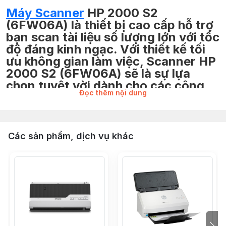
Máy Scanner
HP 2000 S2
(6FW06A) là thiết bị cao cấp hỗ trợ
bạn scan tài liệu số lượng lớn với tốc
độ đáng kinh ngạc. Với thiết kế tối
ưu không gian làm việc, Scanner HP
2000 S2 (6FW06A) sẽ là sự lựa
chọn tuyệt vời dành cho các công
Đọc thêm nội dung
việc văn phòng hoặc các gia đình
thường xuyên có nhu cầu quét tài
liệu.
Các sản phẩm, dịch vụ khác
Thiết kế gọn gàng hiện đại, chất liệu cấu tạo
cao cấp
Máy quét/ Scanner HP 2000 S2 (6FW06A) sở hữu vẻ
ngoài hiện đại với gam màu trắng sang trọng. Cùng với
đó là kích thước gọn gàng vừa phải, giúp giải phóng
không gian làm việc của bạn. Thiết kế đảm bảo tối ưu
diện tích sử dụng để bạn có thể bố trí thiết bị ở nhiều vị