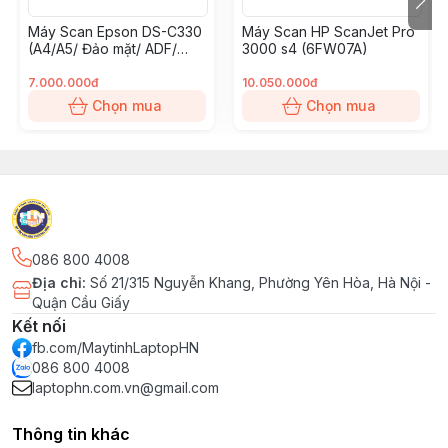
trí như bàn làm việc,..
Máy Scan Epson DS-C330
Máy Scan HP ScanJet Pro
(A4/A5/ Đảo mặt/ ADF/
3000 s4 (6FW07A)
USB)
7.000.000đ
10.050.000đ
Chọn mua
Chọn mua
086 800 4008
Địa chỉ
:
Số 21/315 Nguyễn Khang, Phường Yên Hòa, Hà Nội -
Quận Cầu Giấy
Scanner HP 2000 S2 (6FW06A) được hoàn thiện từ
Kết nối
vật liệu cao cấp đảm bảo bền bỉ. Phần khung ngoài có
fb.com/MaytinhLaptopHN
086 800 4008
cấu tạo chắc chắn, hạn chế lực tác động nhằm bảo vệ
laptophn.com.vn@gmail.com
an toàn cho các bộ phận bên trong hoạt động bình
thường. Ngoài ra, khay chứa giấy được thiết kế đủ rộng
Thông tin khác
để tạo sự thuận tiện cho bạn khi sử dụng.