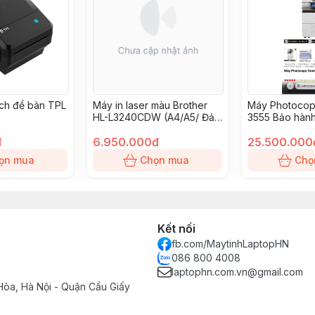
ch để bàn TPL
Máy in laser màu Brother
Máy Photocop
HL-L3240CDW (A4/A5/ Đảo
3555 Bảo hành
mặt/ USB/ LAN/ WIFI)
hoặc 70.000 b
đ
6.950.000đ
25.500.000
ọn mua
Chọn mua
Chọ
Kết nối
fb.com/MaytinhLaptopHN
086 800 4008
laptophn.com.vn@gmail.com
òa, Hà Nội - Quận Cầu Giấy