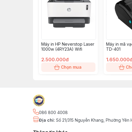
Máy in HP Neverstop Laser
Máy in mã vạ
1000w (4RY23A) Wifi
TD-401
2.500.000đ
1.650.000
Chọn mua
Ch
086 800 4008
Địa chỉ
:
Số 21/315 Nguyễn Khang, Phường Yên H