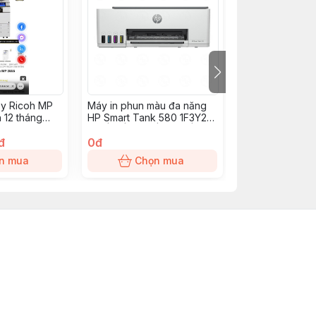
y Ricoh MP
Máy in phun màu đa năng
Máy photocopy
 12 tháng
HP Smart Tank 580 1F3Y2A
iR2925i (In| Co
ản in
(A4 | In | Scan | Copy | USB
A3| A4| USB| LA
đ
| WIFI)
0đ
55.800.000đ
n mua
Chọn mua
Chọn