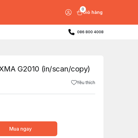
0
Giỏ hàng
086 800 4008
XMA G2010 (in/scan/copy)
Yêu thích
Mua ngay