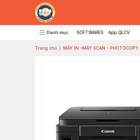
Danh mục
SOFTWARES
App QLCV
Trang chủ
MÁY IN -MÁY SCAN - PHOTOCOPY