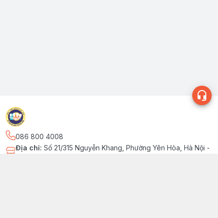
086 800 4008
Địa chỉ
:
Số 21/315 Nguyễn Khang, Phường Yên Hòa, Hà Nội -
Quận Cầu Giấy
Kết nối
fb.com/MaytinhLaptopHN
086 800 4008
laptophn.com.vn@gmail.com