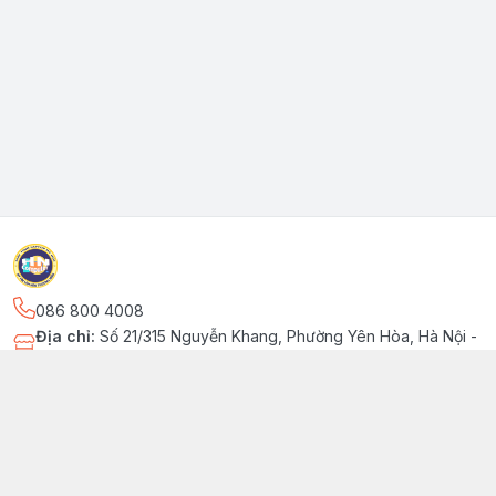
086 800 4008
Địa chỉ
:
Số 21/315 Nguyễn Khang, Phường Yên Hòa, Hà Nội -
Quận Cầu Giấy
Kết nối
fb.com/MaytinhLaptopHN
086 800 4008
laptophn.com.vn@gmail.com