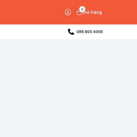
0
Giỏ hàng
086 800 4008