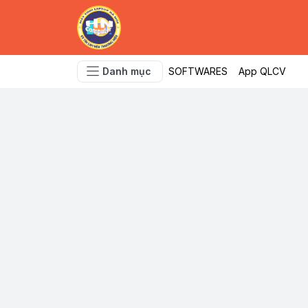
Danh mục
SOFTWARES
App QLCV