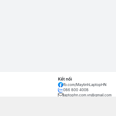
Kết nối
fb.com/MaytinhLaptopHN
086 800 4008
laptophn.com.vn@gmail.com
òa, Hà Nội - Quận Cầu Giấy