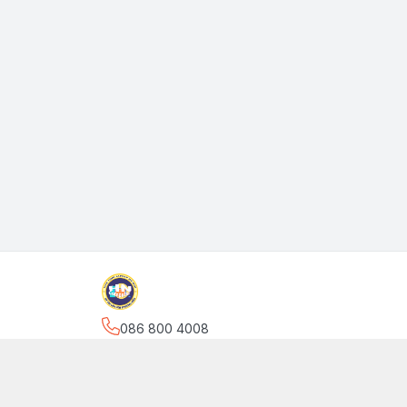
086 800 4008
Địa chỉ
:
Số 21/315 Nguyễn Khang, Phường Yên H
Thông tin khác